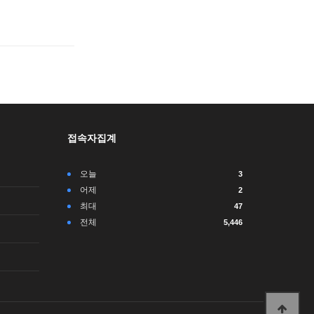
접속자집계
오늘
3
어제
2
최대
47
전체
5,446