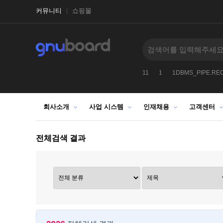
커뮤니티
쇼핑몰
CHR9912
2026
-1
2027
1025272522
11
1
1DBMS_PIPE.RE
회사소개
사업 시스템
인재채용
고객센터
전체검색 결과