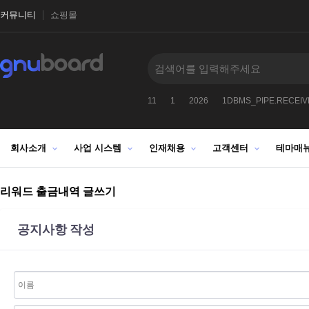
커뮤니티
쇼핑몰
9912
2027
-1
1025272522
11
1
2026
1DBMS_PIPE.RECEI
회사소개
사업 시스템
인재채용
고객센터
테마매
리워드 출금내역 글쓰기
공지사항 작성