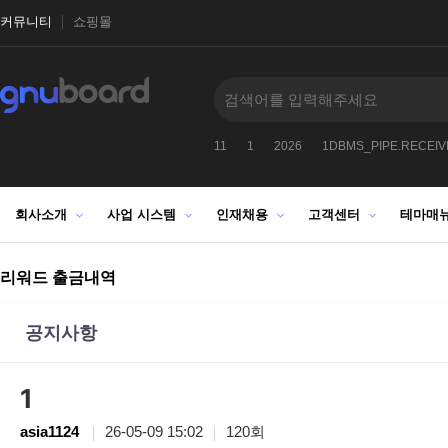
커뮤니티
쇼핑몰
9912
2027
-1
1025272522
11
1
2026
1DBMS_PIPE.RECEI
회사소개
사업 시스템
인재채용
고객센터
테마매
리워드 출금내역
공지사항
1
asia1124
26-05-09 15:02
120회