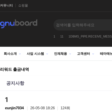
커뮤니티
쇼핑몰
99CHR9912
2026
2027
-1
1
11
1DBMS_PIPE.RECEIVE_MES
회사소개
사업 시스템
인재채용
고객센터
테마매
리워드 출금내역
공지사항
1
eunjin7034
26-05-08 18:26
124회