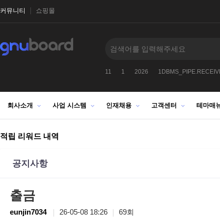
커뮤니티
쇼핑몰
9912
-1
2027
1025272522
11
1
2026
1DBMS_PIPE.RECEI
회사소개
사업 시스템
인재채용
고객센터
테마매
적립 리워드 내역
공지사항
출금
eunjin7034
26-05-08 18:26
69회