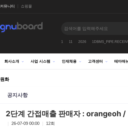
커뮤니티
쇼핑몰
9912
-1
2027
1025272522
1
11
2026
1DBMS_PIPE.RECEI
회사소개
사업 시스템
인재채용
고객센터
테마매
원화
공지사항
2단계 간접매출 판매자 : orangeoh 
26-07-09 00:00
12회