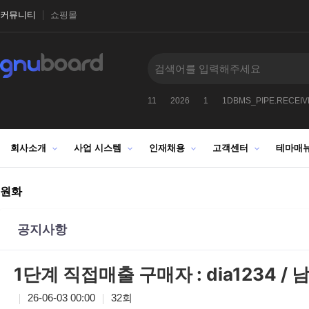
커뮤니티
쇼핑몰
9912
-1
2027
1025272522
11
2026
1
1DBMS_PIPE.RECEI
회사소개
사업 시스템
인재채용
고객센터
테마매
원화
공지사항
1단계 직접매출 구매자 : dia1234 /
26-06-03 00:00
32회