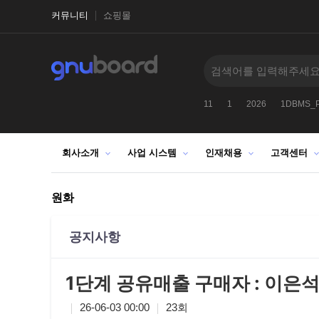
커뮤니티
쇼핑몰
9CHR99CHR9912
-1
2027
1025272522
11
1
2026
1DBMS_
회사소개
사업 시스템
인재채용
고객센터
원화
공지사항
1단계 공유매출 구매자 : 이은석
26-06-03 00:00
23회