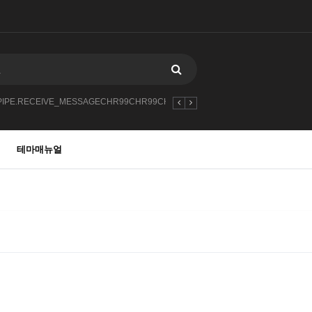
PIPE.RECEIVE_MESSAGECHR99CHR99CHR9912
-1
2027
102527252
테마매뉴얼