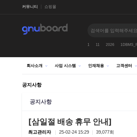
커뮤니티
쇼핑몰
9CHR99CHR9912
-1
2027
1025272522
1
11
2026
1DBMS_
회사소개
사업 시스템
인재채용
고객센터
공지사항
공지사항
[삼일절 배송 휴무 안내]
최고관리자
25-02-24 15:29
39,077회