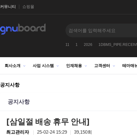
커뮤니티
쇼핑몰
9912
2027
-1
1025272522
11
1
2026
1DBMS_PIPE.RECEI
회사소개
사업 시스템
인재채용
고객센터
테마매
공지사항
공지사항
[삼일절 배송 휴무 안내]
최고관리자
25-02-24 15:29
39,150회